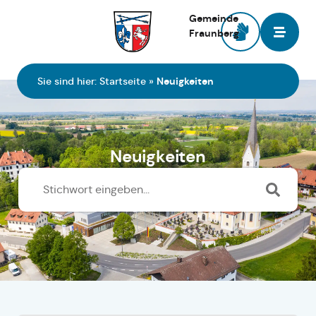
Gemeinde
Fraunberg
Zur Startseite
Sie sind hier:
Startseite
»
Neuigkeiten
Neuigkeiten