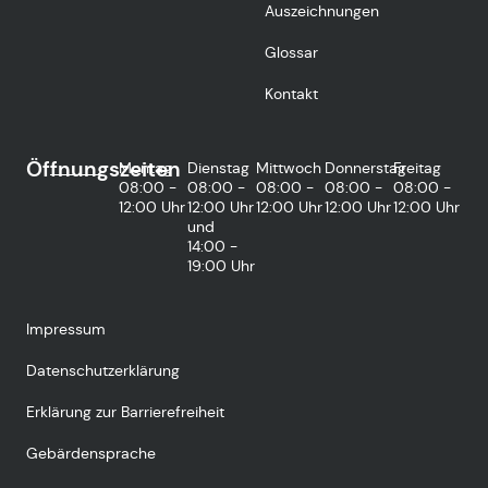
Auszeichnungen
Glossar
Kontakt
Öffnungszeiten
Montag
Dienstag
Mittwoch
Donnerstag
Freitag
08:00 -
08:00 -
08:00 -
08:00 -
08:00 -
12:00 Uhr
12:00 Uhr
12:00 Uhr
12:00 Uhr
12:00 Uhr
und
14:00 -
19:00 Uhr
Impressum
Datenschutzerklärung
Erklärung zur Barrierefreiheit
Gebärdensprache