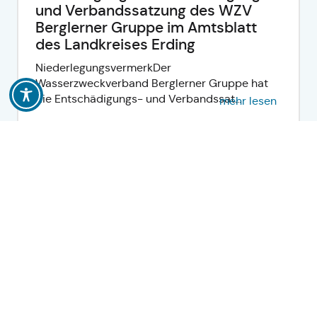
und Verbandssatzung des WZV
Berglerner Gruppe im Amtsblatt
des Landkreises Erding
NiederlegungsvermerkDer
Wasserzweckverband Berglerner Gruppe hat
die Entschädigungs- und Verbandssat...
mehr lesen
Bekanntmachung über die
Niederlegung der Verbandssatzung
des Mittelschulverbands
Wartenberg im Amtsblatt des
Landkreises Erding
NiederlegungsvermerkDer Mittelschulverband
Wartenberg hat die Verbandssatzung
beschlossen. Die Satzu...
mehr lesen