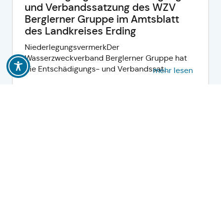
und Verbandssatzung des WZV
Berglerner Gruppe im Amtsblatt
des Landkreises Erding
NiederlegungsvermerkDer
Wasserzweckverband Berglerner Gruppe hat
die Entschädigungs- und Verbandssat...
mehr lesen
Bekanntmachung über die
Niederlegung der Verbandssatzung
des Mittelschulverbands
Wartenberg im Amtsblatt des
Landkreises Erding
NiederlegungsvermerkDer Mittelschulverband
Wartenberg hat die Verbandssatzung
beschlossen. Die Satzu...
mehr lesen