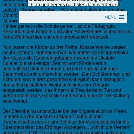
steht demnach an und bereits nächstes Jahr werden, so
Leitsch, „Bagger anrollen“. „Wir müssen alles tun, um eine
Wohlfühlatmosphäre zu schaffen, damit Schüler und Lehrer
MENU
sich wohlfühlen, denn es ist ein großes Geschenk, wenn
Kinder gerne in die Schule gehen“, so die Pädagogin.
Besonders den Kindern und allen Anwesenden wünschte sie
frohe Weihnachten und eine erholsame Ferienzeit.
Nun waren die Kinder an der Reihe. Klassenweise zeigten
sie ihr Können. Höhepunkt war wie immer das Krippenspiel
der Klasse 4b. Darin eingebunden waren die Ukulele
Spieler, die seit einiger Zeit mit vom Förderverein
beschafften Ukuleles lernen und von Lehrerin Johanna
Stammwitz darin unterrichtet werden. Den Schülerinnen und
Schülern sowie dem gesamten Kollegium kann bezüglich
der selbst gestalteten Weihnachtsfeier ein Zeugnis
ausgestellt werden, das ihnen viel Freude beim Tun und
außerordentliches Geschick und Können bei der Gestaltung
bescheinigt.
Der Elternbeirat unterstützte bei der Organisation der Feier.
In beiden Schulhäusern in Maria Thalheim und
Reichenkirchen wurde am Schluss der Veranstaltung für die
Spendenaktion des Erdinger Anzeigers, „Licht in die Herzen“
gesammelt. 1105,75 Euro kamen so für Familien in Not im