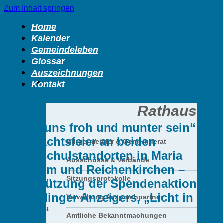
Zum Inhalt springen
Home
Kalender
Gemeindeleben
Glossar
Auszeichnungen
Rathaus
Kontakt
Rathaus
„Lasst uns froh und munter sein“ –
Weihnachtsfeier an beiden
Bürgermeister & Gemeinderat
Grundschulstandorten in Maria
Ausschüsse & Verbände
Thalheim und Reichenkirchen –
Sitzungsprotokolle
Unterstützung der Spendenaktion
des Erdinger Anzeigers, „Licht in die
Verwaltung Ansprechpartner
Herzen“
Amtliche Bekanntmachungen