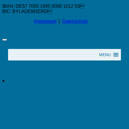
Sparkasse Erding-Dorfen
IBAN: DE57 7005 1995 0000 1012 53
BIC: BYLADEM1ERD
Impressum
|
Datenschutz
MENU