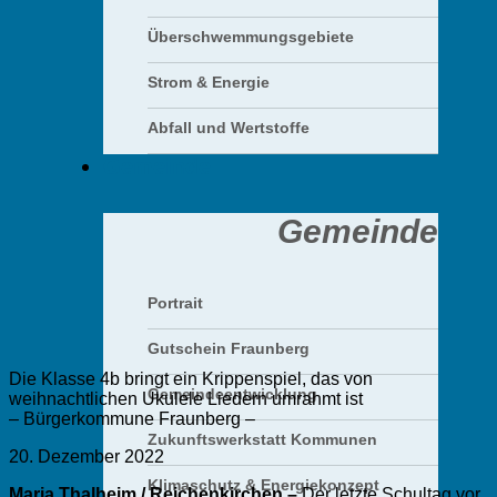
Überschwemmungsgebiete
Strom & Energie
Abfall und Wertstoffe
Gemeinde
Gemeinde
Portrait
Gutschein Fraunberg
Die Klasse 4b bringt ein Krippenspiel, das von
Gemeindeentwicklung
weihnachtlichen Ukulele Liedern umrahmt ist
– Bürgerkommune Fraunberg –
Zukunftswerkstatt Kommunen
20. Dezember 2022
Klimaschutz & Energiekonzept
Maria Thalheim / Reichenkirchen –
Der letzte Schultag vor