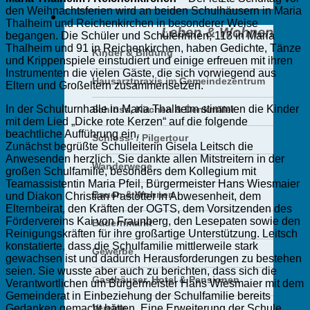
den Weihnachtsferien wird an beiden Schulhäusern in Maria
Leben & Wohnen
Thalheim und Reichenkirchen in besonderer Weise
Leben & Wohnen
begangen. Die Schüler und Schülerinnen, 113 in Maria
Thalheim und 91 in Reichenkirchen, haben Gedichte, Tänze
Kinder & Bildung
und Krippenspiele einstudiert und einige erfreuen mit ihren
Instrumenten die vielen Gäste, die sich vorwiegend aus
Hausarztpraxis im Gemeindezentrum
Eltern und Großeltern zusammensetzen.
In der Schulturnhalle in Maria Thalheim stimmten die Kinder
Schloss, Kirchen & Denkmäler
mit dem Lied „Dicke rote Kerzen“ auf die folgende
beachtliche Aufführung ein.
Schloss- / Pilgertour
Zunächst begrüßte Schulleiterin Gisela Leitsch die
Anwesenden herzlich. Sie dankte allen Mitstreitern in der
Wanderwege
großen Schulfamilie, besonders dem Kollegium mit
Teamassistentin Maria Pfeil, Bürgermeister Hans Wiesmaier
Bauen & Wohnen
und Diakon Christian Pastötter in Abwesenheit, dem
Elternbeirat, den Kräften der OGTS, dem Vorsitzenden des
Fördervereins Kai von Fraunberg, den Lesepaten sowie den
Bauernmarkt
Reinigungskräften für ihre großartige Unterstützung. Leitsch
konstatierte, dass die Schulfamilie mittlerweile stark
Gewerbe
gewachsen ist und dadurch Herausforderungen zu bestehen
seien. Sie wusste aber auch zu berichten, dass sich die
Gasthäuser, Hotel & Pensionen
Verantwortlichen um Bürgermeister Hans Wiesmaier mit dem
Gemeinderat in Einbeziehung der Schulfamilie bereits
Vereine
Gedanken gemacht hätten. Eine Erweiterung der Schule