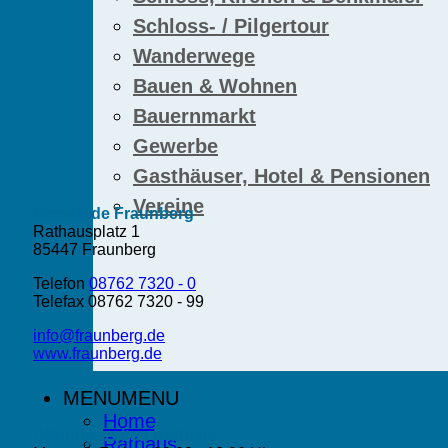
Schloss- / Pilgertour
Wanderwege
Bauen & Wohnen
Bauernmarkt
Gewerbe
Gasthäuser, Hotel & Pensionen
Vereine
Gemeinde Fraunberg
Rathausplatz 1
85447 Fraunberg
Telefon
08762 7320 - 0
Telefax 08762 7320 - 99
info@fraunberg.de
www.fraunberg.de
MENU
MENU
Home
Öffnungszeiten Rathaus
Rathaus