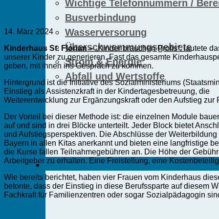
Wichtige Telefonnummern / Berei
Busverbindung
Wasserversorung
14. März 2024
Überschwemmungsgebiete
Kinderhaus St. Florian –
„Kinder brauchen Profis“, lautete d
unserer Kinder zu generieren. Fast das gesamte Kinderhausper
Strom & Energie
geben, mit ihnen ins Gespräch zu kommen.
Abfall und Wertstoffe
Hintergrund ist die Initiative des Sozialministeriums (Staats
Einstieg als Assistenzkraft in der Kindertagesbetreuung, die
Weiterentwicklung zur Ergänzungskraft oder den Aufstieg zur 
Der Vorteil bei dieser Methode ist: die einzelnen Module bau
auf und sind in drei Blöcke unterteilt. Jeder Block bietet Ansc
und Aufstiegsperspektiven. Die Abschlüsse der Weiterbildung
Bayern in allen Kitas anerkannt und bieten eine langfristige b
die Kurse fallen Teilnahmegebühren an. Die Höhe der Gebühre
Gemeinde
Arbeitgeber zu erhalten. Eine Freistellung, eine Kostenbete
Wie bereits berichtet, haben vier Frauen vom Kinderhaus diese
betonte, dass der Einstieg in diese Berufssparte auf diesem W
Fachkraft für Familienzentren oder sogar Sozialpädagogin sin