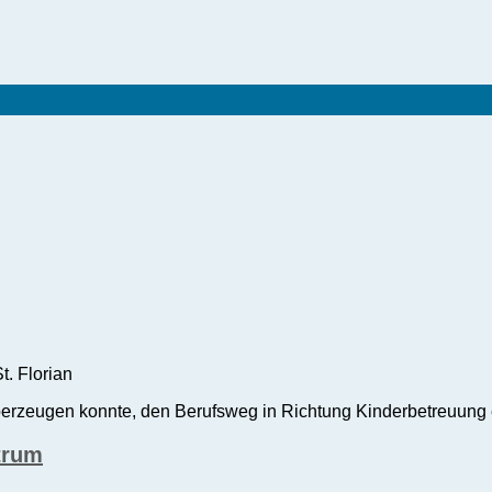
. Florian
le überzeugen konnte, den Berufsweg in Richtung Kinderbetreuung
trum