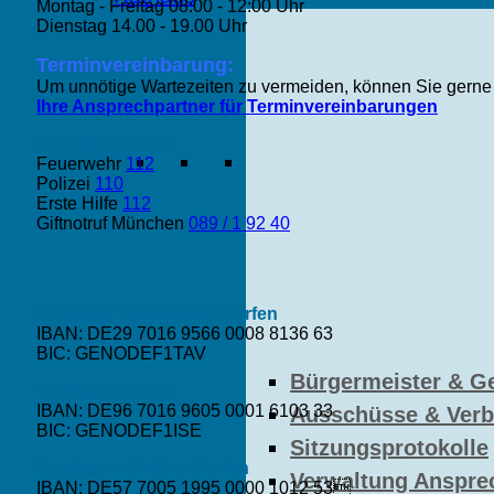
Montag - Freitag 08:00 - 12:00 Uhr
Dienstag 14.00 - 19.00 Uhr
Terminvereinbarung:
Um unnötige Wartezeiten zu vermeiden, können Sie gerne 
Ihre Ansprechpartner für Terminvereinbarungen
Notfallnummern
Feuerwehr
112
Polizei
110
Erste Hilfe
112
Giftnotruf München
089 / 1 92 40
VR-Bank Taufkirchen-Dorfen
IBAN: DE29 7016 9566 0008 8136 63
BIC: GENODEF1TAV
Bürgermeister & G
VR-Bank Erding
IBAN: DE96 7016 9605 0001 6103 33
Ausschüsse & Ver
BIC: GENODEF1ISE
Sitzungsprotokolle
Sparkasse Erding-Dorfen
Verwaltung Anspre
IBAN: DE57 7005 1995 0000 1012 53