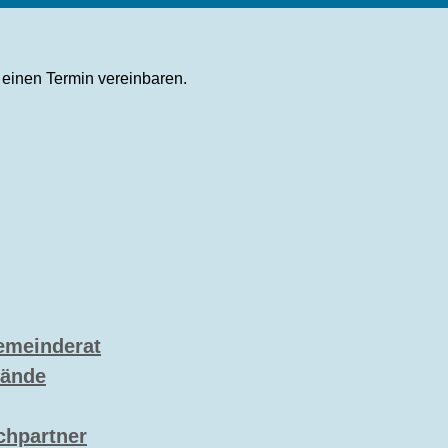
einen Termin vereinbaren.
emeinderat
bände
chpartner