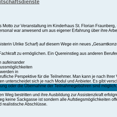
tschaftsdienste
as Motto zur Veranstaltung im Kinderhaus St. Florian Fraunberg,
sonal war anwesend um aus eigener Erfahrung über ihre Arbeit 
ministerin Ulrike Scharf) auf diesem Wege ein neues „Gesamtkonz
Fachkraft zu ermöglichen. Ein Quereinstieg aus anderen Berufen
en aufeinander
hlussmöglichkeiten
 werden in
erufliche Perspektive für die Teilnehmer. Man kann je nach Ihrer
n unterscheidet sich je nach Modul und Anbieter. Es gibt versc
iligung oder die Übernahme der Teilnahmegebühren sind möglich.
n Weg bestritten und ihre Ausbildung zur Assistenzkraft erfolgr
eg keine Sackgasse ist sondern alle Aufstiegsmöglichkeiten off
d realistische Abschlüsse.