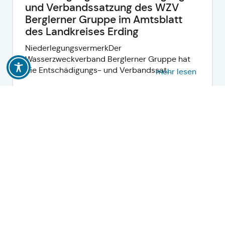
und Verbandssatzung des WZV
Berglerner Gruppe im Amtsblatt
des Landkreises Erding
NiederlegungsvermerkDer
Wasserzweckverband Berglerner Gruppe hat
die Entschädigungs- und Verbandssat...
mehr lesen
Bekanntmachung über die
Niederlegung der Verbandssatzung
des Mittelschulverbands
Wartenberg im Amtsblatt des
Landkreises Erding
NiederlegungsvermerkDer Mittelschulverband
Wartenberg hat die Verbandssatzung
beschlossen. Die Satzu...
mehr lesen